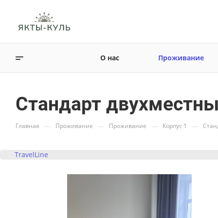
О нас
Проживание
Стандарт двухместн
—
—
—
—
Главная
Проживание
Проживание
Корпус 1
Стан
TravelLine