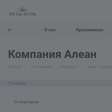
О нас
Проживание
Компания Алеан
—
—
—
Главная
О компании
Партнеры
Наши туропе
TravelLine
О санатории