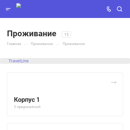
Проживание
15
—
—
Главная
Проживание
Проживание
TravelLine
Корпус 1
5 предложений